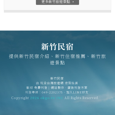
更多新竹旅遊景點
arrow_right
新竹民宿
提供新竹民宿介紹、新竹住宿推薦、新竹旅
遊景點
新竹民宿
由
玩全台灣旅遊網
建置維護
歡迎
免費刊登
|
網站製作‧廣告刊登方案
刊登專線：
049-2202375
、
加入LINE好友
Copyright
2026 okgo.tw INC
All Rights Reserved.