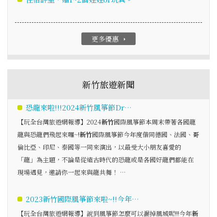
更多優惠
arrow_right
新竹旅遊新聞
恐龍來啦!!!2024新竹風箏節Dr…
【玩全台灣旅遊網報導】2024
新竹
國際風箏節本周末帶著各國龍
龍與恐龍們飛起來囉~!
新竹
國際風箏節今年度偕同德國、法國、哥
倫比亞、印尼、泰國等一同來演出，以最受大小朋友喜愛的
「龍」為主題，不論是從遠古時代的恐龍或是各國好龍們都能在
現場遇見，邀請你一起來與龍共舞！ …
2023新竹國際風箏節來啦~!!今年…
【玩全台灣旅遊網報導】說到風箏節怎麼可以漏掉風城呢!!!今年
新