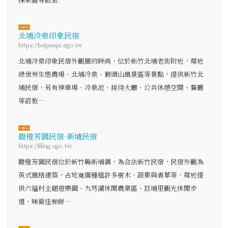
北埔冷泉印象民宿
https://beipuspr.ego.tw
北埔冷泉印象民宿外觀簡約時尚，位於新竹北埔老街附近，鄰近
綠世界生態農場、北埔冷泉、獅頭山風景區等景點，提供新竹北
埔民宿，另有停車場、冷泉池、接待大廳、公共休憩空間、餐廳
等設施…
馥橙芳園民宿·新埔民宿
https://liling.ego.tw/
馥橙芳園民宿位於新竹縣新埔鎮，為合法新竹民宿，民宿外觀為
英式風格建築，占地寬廣種植許多樹木、蔬果與香草等，鄰近提
供六福村主題遊樂園、九芎湖休閒農業區、巨埔里觀光休閒步
道、味衛佳柿餅…