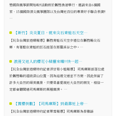
竹
國際風箏節開始啦!!活動將於
新竹
漁港舉行，邀請來自6個國
家、15個國際頂尖風箏團隊以及台灣近百位的專業好手聯合表演!!
…
【新竹】炎炎夏日，就來尖石青蛙石天空…
【玩全台灣旅遊網報導】
新竹
青蛙石天空步道位在
新竹
縣尖石
鄉，有著酷似青蛙的巨石座落在那羅溪谷之中。…
浪漫又迷人的櫻花小精靈來囉!!快一起…
【玩全台灣旅遊網特約記者洋甘菊小姐報導】 司馬庫斯部落位處
於
新竹
縣的超級深山位置，因為這裡交通並不方便，因此保留了
許多大自然的絕美風景，只要是喜愛親近大自然的朋友，相信一
定都會聽聞過司馬庫斯的萬種風情。 …
【賞櫻倒數】【司馬庫斯】到最靠近上帝…
【玩全台灣旅遊網特約記者單雪報導】司馬庫斯為泰雅語