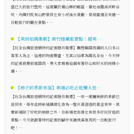
盛已久的旅行聖地，這裡屬於橫山鄉的轄區，靠近油羅溪河畔谷
地，內灣村既有山野景致也有小河淌水景觀，是相當適合來趟一
日輕旅行的觀光景點。…
【美到拍偶像劇】新竹隱藏版景點！超美…
【玩全台灣旅遊網特約記者隱月報導】
新竹
縣關西鎮的人口多以
客家人為主，這裡的物產豐富，尤其以仙草為聞名全台，今天特
約記者就要前進關西，帶大家看看這個有著好山和好水的純樸小
鎮。…
【柿子的季節來溜】新埔必吃必逛懶人包…
【玩全台灣旅遊網特約記者隱月報導】一年一度曬柿餅的季節已
經到來，每年此時新埔鎮總化身為一整片黃澄澄的黃金世界，其
實新埔除了好吃的柿餅之外，在新埔老街裡也有很多好玩好逛的
景點。今天就跟著特約記者的腳步來趟秋高氣爽的一日輕旅行
吧！…