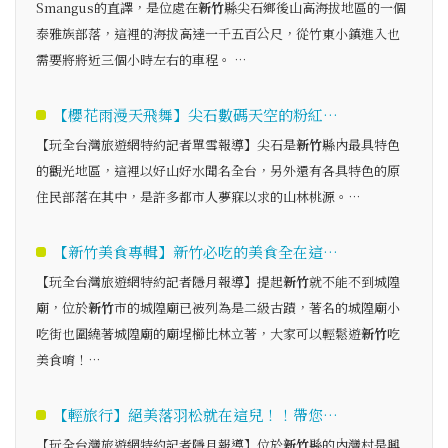
Smangus的直譯，是位處在
新竹
縣尖石鄉後山高海拔地區的一個
泰雅族部落，這裡的海拔高達一千五百公尺，從竹東小鎮進入也
需要將將近三個小時左右的車程。 …
【櫻花雨漫天飛舞】尖石數碼天空的粉紅…
【玩全台灣旅遊網特約記者單雪報導】尖石是
新竹
縣內最具特色
的觀光地區，這裡以好山好水聞名全台，另外還有各具特色的原
住民部落在其中，是許多都市人夢寐以求的山林桃源。…
【新竹美食專輯】新竹必吃的美食全在這…
【玩全台灣旅遊網特約記者隱月報導】提起
新竹
就不能不到城隍
廟，位於
新竹
市的城隍廟已被列為是二級古蹟，著名的城隍廟小
吃街也圍繞著城隍廟的廟埕櫛比林立著，大家可以輕鬆遊
新竹
吃
美食唷！…
【輕旅行】絕美落羽松就在這兒！！帶您…
【玩全台灣旅遊網特約記者隱月報導】位於
新竹
縣的內灣村是興