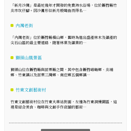
「新月沙灣」是最近幾年才開發的免費海水浴場，位於
新竹
縣竹
北市坎仔腳。因沙灘形似新月般彎曲而得名…
內灣老街
「內灣老街」位於
新竹
縣橫山鄉，舊時為進出盛產林木及礦產的
尖石山區的最主要道路，隨著林業及礦業的…
獅頭山風景區
獅頭山位在
新竹
縣與苗栗縣之間，其中包含
新竹
峨嵋鄉、北埔
鄉、竹東鎮以及苗栗三灣鄉、南庄鄉五個鄉鎮…
竹東文創藝術村
竹東文創藝術村位在竹東火車站對面，左邊為竹東洞慢園區，這
裡是結合美食、咖啡與文創手作店舖的藝術…