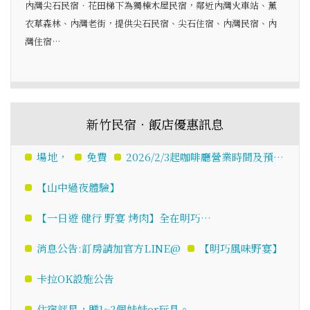
內灣尖石民宿‧花田梯下為獨棟木屋民宿，鄰近內灣火車站、薰
衣草森林、內灣老街，提供尖石民宿、尖石住宿、內灣民宿、內
灣住宿…
新竹民宿‧飯店優惠訊息
場地，
免費
2026/2/3起咖啡廳營業時間及預…
【山中過夜體驗】
【一日遊 健行 野宴 烤肉】全在明巧…
消息公告:訂房請加官方LINE@
【明巧風味野宴】
卡拉OK設施公告
住宿評星，贈1~2個娃娃or玩具。