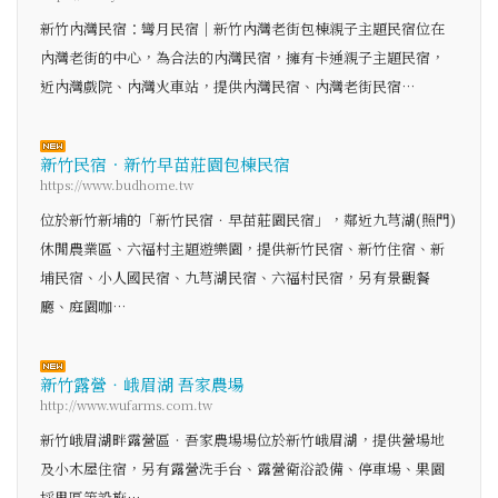
新竹內灣民宿：彎月民宿｜新竹內灣老街包棟親子主題民宿位在
內灣老街的中心，為合法的內灣民宿，擁有卡通親子主題民宿，
近內灣戲院、內灣火車站，提供內灣民宿、內灣老街民宿…
新竹民宿．新竹早苗莊園包棟民宿
https://www.budhome.tw
位於新竹新埔的「新竹民宿．早苗莊園民宿」，鄰近九芎湖(照門)
休閒農業區、六福村主題遊樂園，提供新竹民宿、新竹住宿、新
埔民宿、小人國民宿、九芎湖民宿、六福村民宿，另有景觀餐
廳、庭園咖…
新竹露營‧峨眉湖 吾家農場
http://www.wufarms.com.tw
新竹峨眉湖畔露營區‧吾家農場場位於新竹峨眉湖，提供營場地
及小木屋住宿，另有露營洗手台、露營衛浴設備、停車場、果園
採果區等設施…