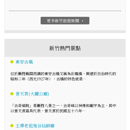
更多新竹旅遊新聞
arrow_right
新竹熱門景點
東安古橋
位於
新竹
縣關西鎮的東安古橋又稱為彩鳳橋，興建於日治時代的
昭和二年（西元1927年），古橋的特色就是…
普天宮(大關公廟)
「古奇遠眺」是
新竹
八景之一，古奇峰以神像和廟宇為主，其中
以普天宮最具代表，普天宮於民國五十六年…
王禪老祖鬼谷仙師廟