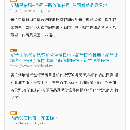
新埔民宿風~普羅旺斯玫瑰莊園~莊園婚禮最優場地
https://provence.okgo.tw
新竹民宿新埔民宿普羅旺斯玫瑰莊園位於新竹縣新埔鄉，提供莊
園婚禮，臨近小人國主題樂園、石門水庫、照門休閒農業區、九
芎湖、內灣風景區、六福村…
新竹北埔老街綠野鮮境包棟民宿 - 新竹民宿推薦 / 新竹北
埔老街民宿 / 新竹北埔老街包棟民宿 / 新竹包棟民宿
https://www.greenislend.tw
新竹北埔老街包棟民宿首選新竹綠野鮮境民宿,為新竹合法民宿,鄰
近北埔老街、麥客田園、南埔百年水車、北埔冷泉、綠世界等知
名景點,專業且貼心的服務品質是您值得信賴的新竹北埔民宿,新竹
民宿…
內灣尖石民宿‧花田梯下
http://huatian.okgo.tw