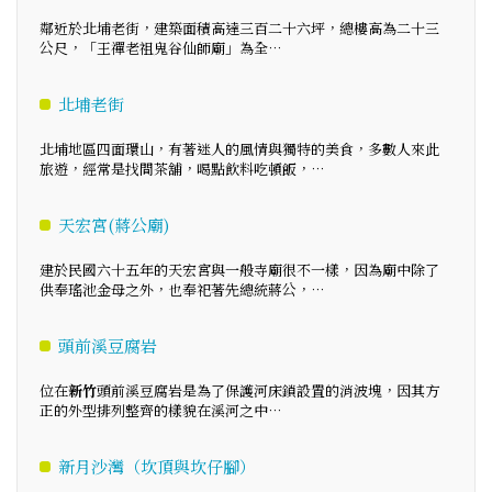
鄰近於北埔老街，建築面積高達三百二十六坪，總樓高為二十三
公尺，「王禪老祖鬼谷仙師廟」為全…
北埔老街
北埔地區四面環山，有著迷人的風情與獨特的美食，多數人來此
旅遊，經常是找間茶舖，喝點飲料吃頓飯，…
天宏宮(蔣公廟)
建於民國六十五年的天宏宮與一般寺廟很不一樣，因為廟中除了
供奉瑤池金母之外，也奉祀著先總統蔣公，…
頭前溪豆腐岩
位在
新竹
頭前溪豆腐岩是為了保護河床鎖設置的消波塊，因其方
正的外型排列整齊的樣貌在溪河之中…
新月沙灣（坎頂與坎仔腳）