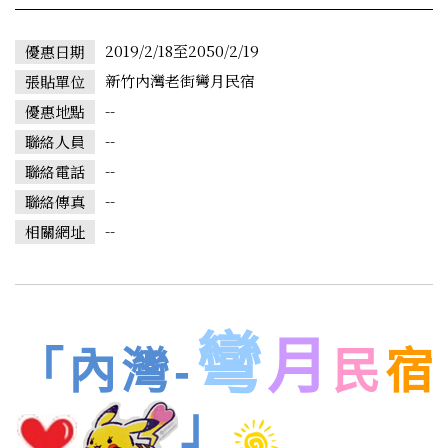
2019/2/18至2050/2/19
優惠日期
新竹內灣老街彎月民宿
張貼單位
--
優惠地點
--
聯絡人員
--
聯絡電話
--
聯絡傳真
--
相關網址
彎
月
「
內
灣-
民
宿
」