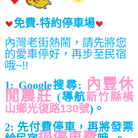
免費
-特約停車場
內灣老街熱鬧，請先將您
的愛車停好，再步至民宿
哦~!!
內豐休
1:
Google搜尋:
閒農莊
新竹縣橫
(
導航
山鄉光復路130號
)
。
2: 先付費停車，再將發票
退停車費