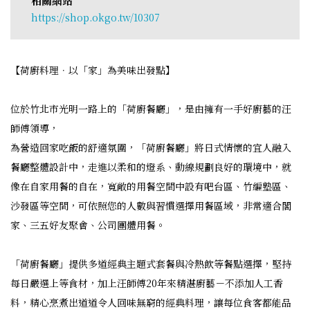
相關網站
https://shop.okgo.tw/10307
【荷廚料理．以「家」為美味出發點】
位於竹北市光明一路上的「荷廚餐廳」，是由擁有一手好廚藝的汪
師傅領導，
為營造回家吃飯的舒適氛圍，「荷廚餐廳」將日式情懷的宜人融入
餐廳整體設計中，走進以柔和的燈系、動線規劃良好的環境中，就
像在自家用餐的自在，寬敞的用餐空間中設有吧台區、竹編塾區、
沙發區等空間，可依照您的人數與習慣選擇用餐區域，非常適合閣
家、三五好友聚會、公司團體用餐。
「荷廚餐廳」提供多道經典主題式套餐與冷熱飲等餐點選擇，堅持
每日嚴選上等食材，加上汪師傅20年來精湛廚藝－不添加人工香
料，精心烹煮出道道令人回味無窮的經典料理，讓每位食客都能品