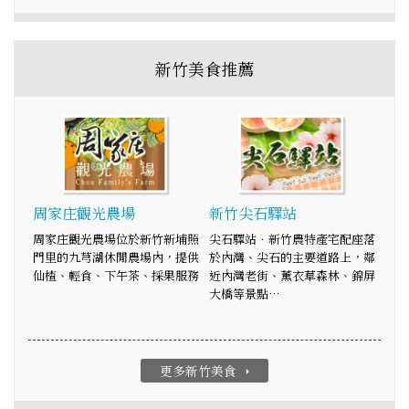
新竹美食推薦
周家庄觀光農場
新竹尖石驛站
周家庄觀光農場位於新竹新埔照
尖石驛站．新竹農特產宅配座落
門里的九芎湖休閒農場內，提供
於內灣、尖石的主要道路上，鄰
仙楂、輕食、下午茶、採果服務
近內灣老街、薰衣草森林、錦屏
大橋等景點…
更多新竹美食
arrow_right