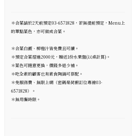
＊合菜請於2天前預定03-6571828，若無提前預定，Menu上
的單點菜色，亦可做成合菜。
＊合菜白飯、柳橙汁皆免費且可續。
＊預定合菜超過2000元，贈送1份水果盤(以桌計算)。
＊菜色可隨意更換，價錢多退少補。
＊吃全素的顧客也有素食陶鍋可搭配。
＊免服務費、無限上網（密碼是荷廚訂位專線03-
6571828）。
＊無用餐時限。