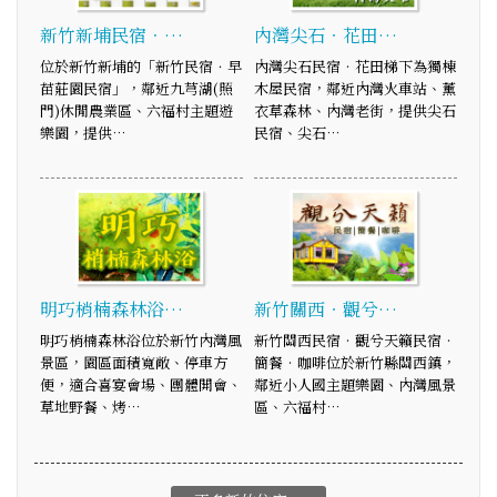
新竹新埔民宿．…
內灣尖石‧花田…
位於新竹新埔的「新竹民宿．早
內灣尖石民宿‧花田梯下為獨棟
苗莊園民宿」，鄰近九芎湖(照
木屋民宿，鄰近內灣火車站、薰
門)休閒農業區、六福村主題遊
衣草森林、內灣老街，提供尖石
樂園，提供…
民宿、尖石…
明巧梢楠森林浴…
新竹關西‧觀兮…
明巧梢楠森林浴位於新竹內灣風
新竹關西民宿‧觀兮天籟民宿‧
景區，園區面積寬敞、停車方
簡餐‧咖啡位於新竹縣關西鎮，
便，適合喜宴會場、團體開會、
鄰近小人國主題樂園、內灣風景
草地野餐、烤…
區、六福村…