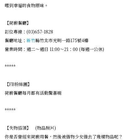
嚐到幸福的食物原味。
【荷廚餐廳】
訂位專線：(03)657-1828
餐廳地址：
新竹
縣竹北市光明一路175號4樓
營業時間：週二～週日 11:00～21：00 (每週一公休)
*****
【FB粉絲團】
荷廚餐廳每月都有活動驚喜唷
*****
【失物招領】 (物品照片)
你是否曾經來荷廚用餐，然後被借物少女借去了幾樣物品呢？