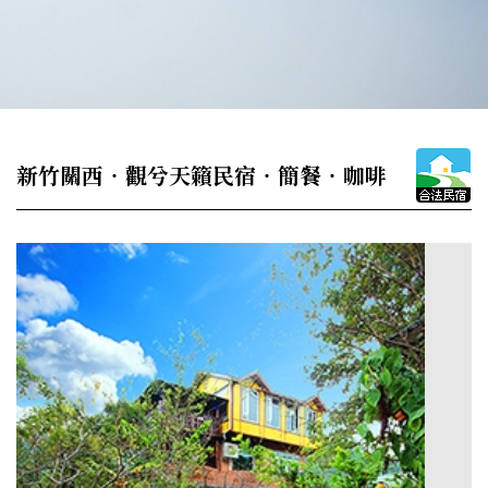
新竹關西‧觀兮天籟民宿‧簡餐‧咖啡