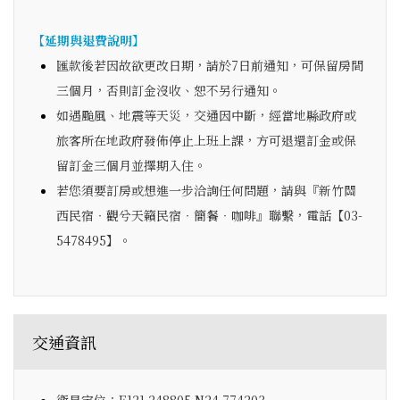
【延期與退費說明】
匯款後若因故欲更改日期，請於7日前通知，可保留房間
三個月，否則訂金沒收、恕不另行通知。
如遇颱風、地震等天災，交通因中斷，經當地縣政府或
旅客所在地政府發佈停止上班上課，方可退還訂金或保
留訂金三個月並擇期入住。
若您須要訂房或想進一步洽詢任何問題，請與『新竹關
西民宿‧觀兮天籟民宿‧簡餐‧咖啡』聯繫，電話【03-
5478495】。
交通資訊