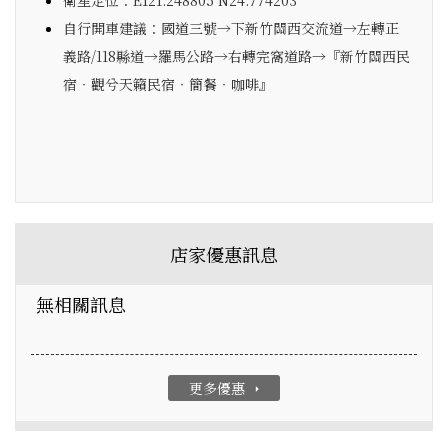
衛星定位：E121.248805 N24.774203
自行開車建議：國道三號→下新竹關西交流道→左轉正
義路/118縣道→羅馬公路→右轉完窩道路→『新竹關西民
宿‧觀兮天籟民宿‧簡餐‧咖啡』
店家優惠訊息
無相關訊息
更多優惠
arrow_right