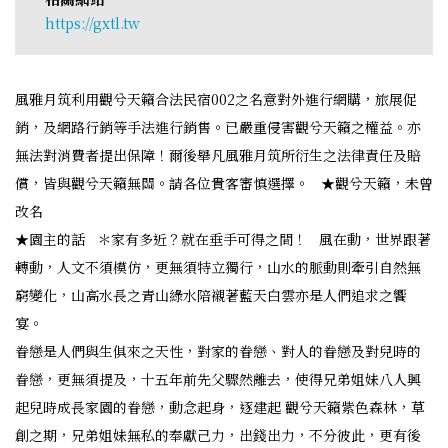
https://gxtl.tw
風雅月筑利用觀兮天籟合法民宿002之名意對外進行網購，旅展促
銷，及網路行銷等手法進行銷售。已嚴重侵害觀兮天籟之權益。亦
無法對消費者提出保障！爾後舉凡風雅月筑所衍生之法律責任及賠
償，皆與觀兮天籟無關。請各位貴客審慎選擇。 ★觀兮天籟，未曾
改名
★園主的話 ＊家有多近？就在垂手可得之間！ 風在動，世界跟著
轉動，人文不須模仿，更無須特立獨行，山水的脈動則牽引自然無
窮變化，山高水長之青山綠水陪襯著藍天白雲亦是人們追求之饗
宴。
眷戀是人們與生俱來之天性，對家的眷戀、對人的眷戀及對兒時的
眷戀，更無須提及，十五年前先父驟然離去，使得兄弟姐妹八人興
起兒時成長家園的眷戀，動念起身，逐建起 觀兮天籟紫色森林，草
創之期，兄弟姐妹無私的奉獻己力，出錢出力，不分彼此，更有後