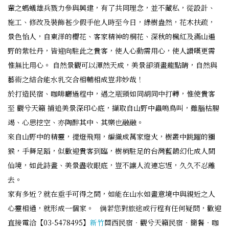
輩之螞蟻雄兵戮力參與興建，有了共同理念，並不藏私，從設計、
施工、修改及裝飾甚少假手他人時至今日，綠樹盎然，花木扶疏，
景色怡人，自東洋的櫻花、客家精神的桐花、深秋的楓紅及滿山遍
野的紫牡丹，皆迎向駐此之貴客，使人心動需用心，使人讚嘆更需
惟無比用心。 自然景觀可以渾然天成，美景卻須畫龍點睛，自然與
藝術之結合能水乳交合相輔相成豈非妙哉！
於打造民宿、咖啡廳過程中，遇之瓶頸如同胡同中打轉，惟使貴客
至 觀兮天籟 捕追美景深印心底，擷取自山野中蟲鳴鳥叫，雖腦枯腸
竭、心思挖空、亦陶醉其中、其樂也融融。
來自山野中的精靈，提燈飛翔，編織成萬家燈火，樹叢中跳躍的獼
猴，手舞足蹈，似歡迎貴客到臨，樹梢駐足的台灣藍鵲幻化成人間
仙境，如此詩畫、美景盡收眼底，豈不讓人流連忘返，久久不忍離
去。
家有多近？就在垂手可得之間，如能在山水如畫意境中與親近之人
心靈相通，就形成一個家。 倘若您對旅途或行程有任何疑問，歡迎
直接電洽【03-5478495】
新竹
關西民宿‧觀兮天籟民宿‧簡餐‧咖