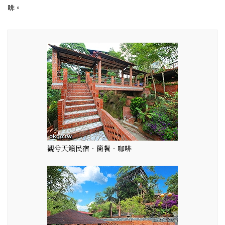
啡。
觀兮天籟民宿‧簡餐‧咖啡