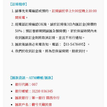
【訂房程序】
請事先來電確認或預約，
訂房請於早上9:00至晚上10:00
間來電
。
經電話訂房確認OK後，請於訂房後3日內匯訂金(房價的
50%；預訂春節期間請匯全額房價)，若於保留時間內未
收到匯款訂金則將取消訂房，並且不另行通知。
匯款後請務必來電告知，電話：【03-5478495】。
我們於收到訂金後，將為您保留房間，餘款到付。
【匯款資訊－ATM轉帳/匯款】
銀行代碼：007
銀行帳號：31210 036345
匯款銀行：第一銀行 關西分行
匯款戶名：觀兮天籟民宿