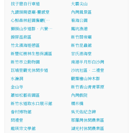
拔子窟自行車道
大霸尖山
九讚頭覡婆廟-靈感堂
內灣風景區
心鮮森林莊園餐廳(…
看海公園
獅頭山步道群．六寮…
鳳坑漁港
錦屏溫泉區
新竹關帝廟
竹北濱海遊憩區
新竹昆蟲館
新豐紅樹林生態保護區
甘氏渤海堂
新竹市立動物園
南港半月形白沙灣
巨埔里觀光休閒步道
沙坑社區．二禮堂
水濂洞
觀霧檜山神木群
金山寺
新竹香山青青草原
蕭如松藝術園區
內灣戲院
新竹水道取水口展示館
糯米橋
眷村博物館
吳天佑紀念碑
問禮堂
那羅灣休閒農業區
龍瑛宗文學館
湖光村休閒農業區