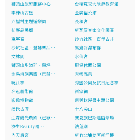
獅頭山旅遊服務中心
台積電交大能源教育館
李棟山古堡
金廣福公館
六福村主題遊樂園
長和宮
枋寮義民廟
新瓦屋客家文化園區…
東寧宮
沙坑社區．百年古井
沙坑社區．鷺鷥樂活…
鴛鴦谷瀑布群
文林閣
水仙宮
獅頭山步道群．藤坪…
環保休閒公園
金鳥海族樂園（已關…
秀巒溫泉
曉江亭
秀鑾公園及抗日紀念亭
名冠藝術館
劉家祠
影像博物館
劉興欽漫畫主題公園
潘氏古厝
十八尖山
亞森觀光農園（已歇…
賽夏族巴斯達隘祭場
濟生Beauty兩…
法蓮廟
內天后宮
新竹北埔姜阿新洋樓