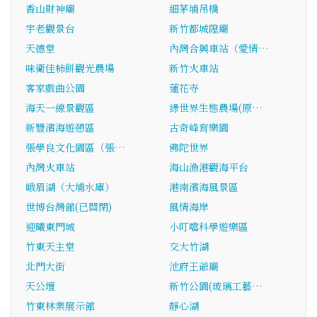
香山財神廟
細茅埔吊橋
宇老觀景台
新竹都城隍廟
天德堂
內灣合興車站（愛情…
味衛佳柿餅觀光農場
新竹火車站
客家戲曲公園
蓮花寺
海天一線景觀區
綠世界生態農場(原…
新豐濱海遊憩區
古奇峰育樂園
張學良文化園區（張…
佛陀世界
內灣火車站
海山漁港觀海平台
峨眉湖（大埔水庫）
港南濱海風景區
世博台灣館(已關閉)
風情海岸
迎曦東門城
小叮噹科學遊樂區
竹東天主堂
交大竹湖
北門大街
池府王爺廟
天公壇
新竹公園(玻璃工藝…
竹東林業展示館
靜心湖