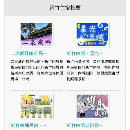
新竹住宿推薦
二泉湖畔咖啡民…
新竹內灣．星光…
二泉湖畔咖啡民宿・新竹峨眉景
新竹內灣民宿．星光流域庭園咖
觀民宿位於好山水的新竹峨眉與
啡民宿位於新竹內灣，鄰近內灣
苗栗南庄之間，鄰近綠世界休閒
老街、內灣戲院、劉興欽漫畫博
農場、北埔…
物館等景點…
新竹新埔民宿．…
新竹內灣老街彎…