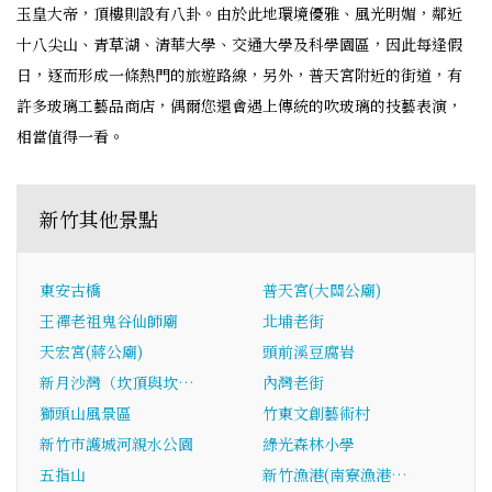
玉皇大帝，頂樓則設有八卦。由於此地環境優雅、風光明媚，鄰近
十八尖山、青草湖、清華大學、交通大學及科學園區，因此每逢假
日，逐而形成一條熱門的旅遊路線，另外，普天宮附近的街道，有
許多玻璃工藝品商店，偶爾您還會遇上傳統的吹玻璃的技藝表演，
相當值得一看。
新竹其他景點
東安古橋
普天宮(大關公廟)
王禪老祖鬼谷仙師廟
北埔老街
天宏宮(蔣公廟)
頭前溪豆腐岩
新月沙灣（坎頂與坎…
內灣老街
獅頭山風景區
竹東文創藝術村
新竹市護城河親水公園
綠光森林小學
五指山
新竹漁港(南寮漁港…