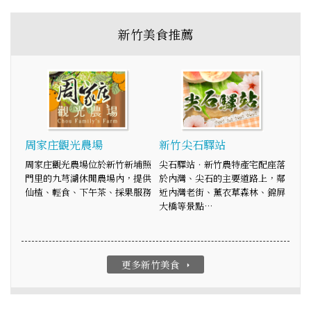
新竹美食推薦
周家庄觀光農場
新竹尖石驛站
周家庄觀光農場位於新竹新埔照
尖石驛站．新竹農特產宅配座落
門里的九芎湖休閒農場內，提供
於內灣、尖石的主要道路上，鄰
仙楂、輕食、下午茶、採果服務
近內灣老街、薰衣草森林、錦屏
大橋等景點…
更多新竹美食
arrow_right