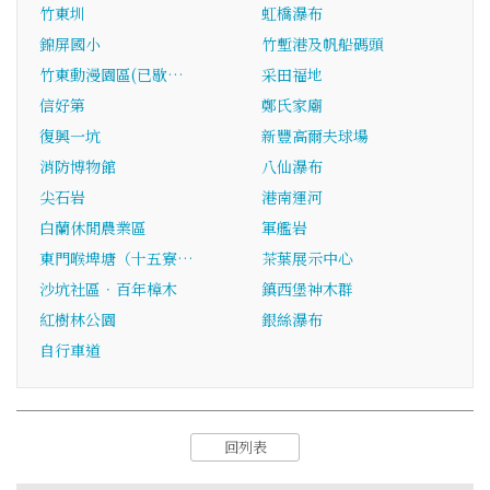
竹東圳
虹橋瀑布
錦屏國小
竹塹港及帆船碼頭
竹東動漫園區(已歇…
采田福地
信好第
鄭氏家廟
復興一坑
新豐高爾夫球場
消防博物館
八仙瀑布
尖石岩
港南運河
白蘭休閒農業區
軍艦岩
東門喉埤塘（十五寮…
茶葉展示中心
沙坑社區．百年樟木
鎮西堡神木群
紅樹林公園
銀絲瀑布
自行車道
回列表