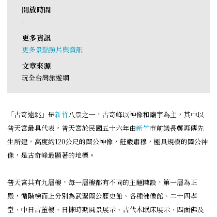
開放時間
-
更多資訊
更多景點照片與資訊
文章來源
玩全台灣旅遊網
「古奇遠眺」是
新竹
八景之一，古奇峰以神像和廟宇為主，其中以
普天宮最具代表，普天宮於民國五十六年由
新竹
市前議長鄭再傳先
生所建，高度約120公尺的關公神像，莊嚴肅穆，極具規模的關公神
像，是古奇峰最顯著的地標。
普天宮共有九層樓，每一層樓都有不同的主題陳設，第一層為正
殿，循階梯而上分別為武聖關公歷史館、各種佛像館、二十四孝
堂、中日古董樓、日據時期風景展示、古代木眠床展示、四面佛及