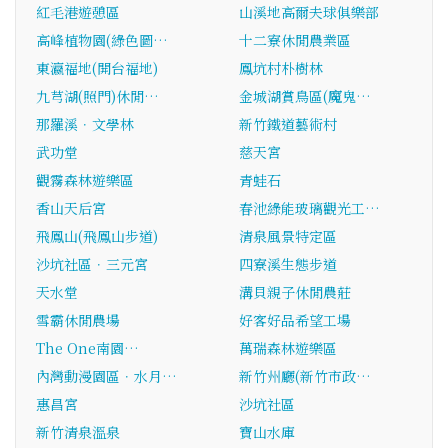
紅毛港遊憩區
山溪地高爾夫球俱樂部
高峰植物園(綠色圖…
十二寮休閒農業區
東瀛福地(開台福地)
鳳坑村朴樹林
九芎湖(照門)休閒…
金城湖賞鳥區(魔鬼…
那羅溪．文學林
新竹鐵道藝術村
武功堂
慈天宮
觀霧森林遊樂區
青蛙石
香山天后宮
春池綠能玻璃觀光工…
飛鳳山(飛鳳山步道)
清泉風景特定區
沙坑社區．三元宮
四寮溪生態步道
天水堂
溝貝親子休閒農莊
雪霸休閒農場
好客好品希望工場
The One南園…
萬瑞森林遊樂區
內灣動漫園區．水月…
新竹州廳(新竹市政…
惠昌宮
沙坑社區
新竹清泉溫泉
寶山水庫