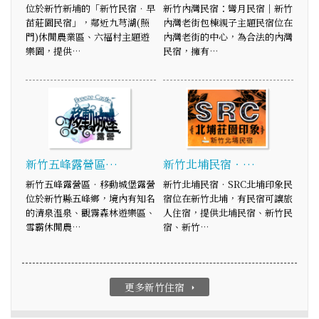
位於新竹新埔的「新竹民宿．早
新竹內灣民宿：彎月民宿｜新竹
苗莊園民宿」，鄰近九芎湖(照
內灣老街包棟親子主題民宿位在
門)休閒農業區、六福村主題遊
內灣老街的中心，為合法的內灣
樂園，提供…
民宿，擁有…
新竹五峰露營區…
新竹北埔民宿‧…
新竹五峰露營區‧移動城堡露營
新竹北埔民宿‧SRC北埔印象民
位於新竹縣五峰鄉，境內有知名
宿位在新竹北埔，有民宿可讓旅
的清泉溫泉、觀霧森林遊樂區、
人住宿，提供北埔民宿、新竹民
雪霸休閒農…
宿、新竹…
更多新竹住宿
arrow_right