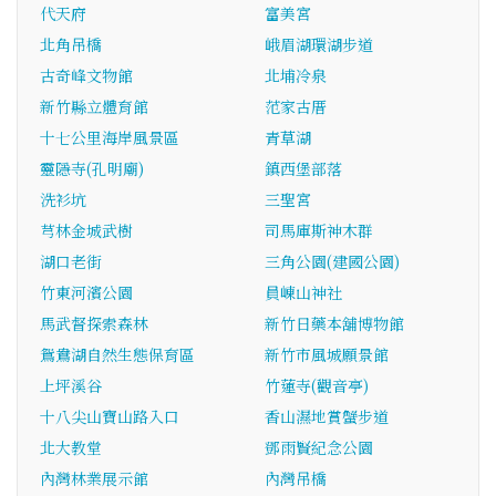
代天府
富美宮
北角吊橋
峨眉湖環湖步道
古奇峰文物館
北埔冷泉
新竹縣立體育館
范家古厝
十七公里海岸風景區
青草湖
靈隱寺(孔明廟)
鎮西堡部落
洗衫坑
三聖宮
芎林金城武樹
司馬庫斯神木群
湖口老街
三角公園(建國公園)
竹東河濱公園
員崠山神社
馬武督探索森林
新竹日藥本舖博物館
鴛鴦湖自然生態保育區
新竹市風城願景館
上坪溪谷
竹蓮寺(觀音亭)
十八尖山寶山路入口
香山濕地賞蟹步道
北大教堂
鄧雨賢紀念公園
內灣林業展示館
內灣吊橋